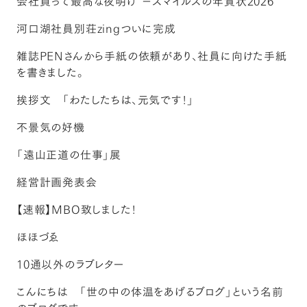
会社員って最高な夜明け －スマイルズの年賀状2026
河口湖社員別荘zingついに完成
雑誌PENさんから手紙の依頼があり、社員に向けた手紙
を書きました。
挨拶文 「わたしたちは、元気です！」
不景気の好機
「遠山正道の仕事」展
経営計画発表会
【速報】MBO致しました！
ほほづゑ
10通以外のラブレター
こんにちは 「世の中の体温をあげるブログ」という名前