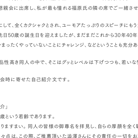
懇親会に出席し、私が最も憧れる福原氏の隣の席でご一緒させ
にして、全くカクシャクとされ、ユーモアたっぷりのスピーチにも
先日50歳の誕生日を迎えましたが、まだまだこれから30年40
今まったくやっていないことにチャレンジ、などということも充分
品性高き同人の中で、そこはグッとレベルは下げつつも、若いな
入会時に寄せた自己紹介文です。
介」
歳という若齢であります。
りますまい。同人の皆様の御尊名を拝見し、自らの厚顔を全く
々点は、この際、ご推薦頂いた澁澤さんにその責任の一切をお