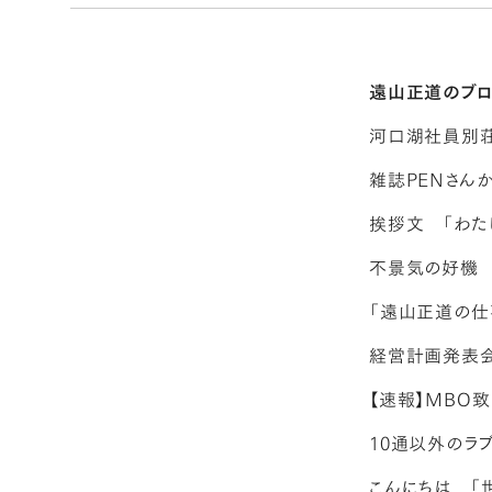
遠山正道のブ
河口湖社員別荘
雑誌PENさん
挨拶文 「わた
不景気の好機
「遠山正道の仕
経営計画発表
【速報】MBO致
10通以外のラ
こんにちは 「