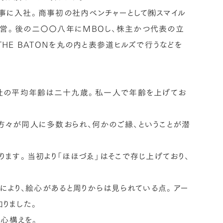
事に入社。商事初の社内ベンチャーとして㈱スマイル
って経営。後の二〇〇八年にMBOし、株主かつ代表の立
 THE BATONを丸の内と表参道ヒルズで行うなどを
弊社の平均年齢は二十九歳。私一人で年齢を上げてお
々が同人に多数おられ、何かのご縁、ということが潜
ます。当初より「ほほづゑ」はそこで存じ上げており、
により、絵心があると周りからは見られている点。アー
知りました。
の心構えを。