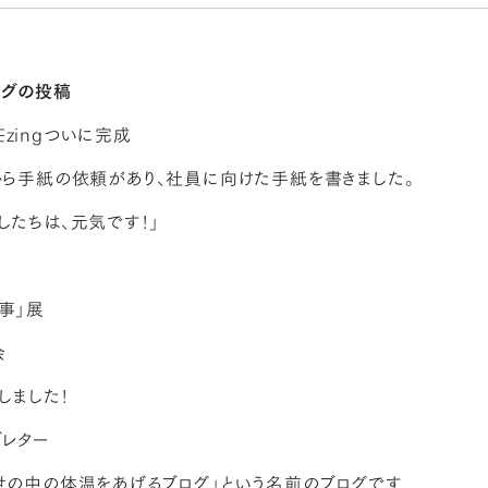
ログの投稿
zingついに完成
から手紙の依頼があり、社員に向けた手紙を書きました。
したちは、元気です！」
事」展
会
しました！
ブレター
世の中の体温をあげるブログ」という名前のブログです