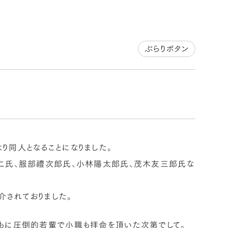
ぶらりボタン
り同人となることになりました。
清二氏、服部禮次郎氏、小林陽太郎氏、茂木友三郎氏な
介されておりました。
ともに圧倒的若輩で小職も拝命を頂いた次第でして。