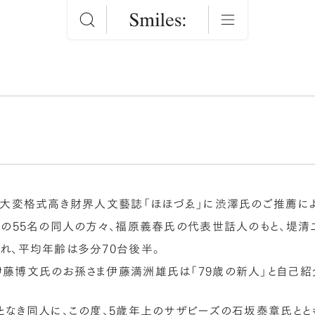
、大変格式高き財界人文藝誌「ほほづゑ」に渋澤氏のご推薦によ
この55名の同人の方々、福原義春氏の代表世話人のもと、堤
れ、平均年齢は多分70台後半。
藤博文氏のお孫さま伊藤満洲雄氏は「79歳の新人」と自己紹
となき同人に、この度、5歳年上のサザビーズの石坂泰章氏と