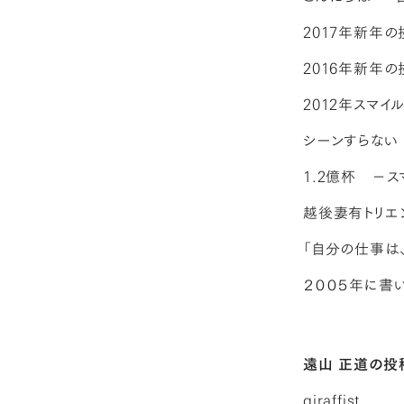
2017年新年の
2016年新年
2012年スマ
シーンすらない
1.2億杯 －ス
越後妻有トリエン
「自分の仕事は
２００５年に書
遠山 正道の投
giraffist