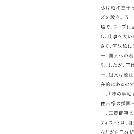
私は昭和三十
ズを設立。五十
場で、スープに加
し、仕事を大い
さて、何故私に
一、同人への
りましたが、下
一、祖父は遠山
在的にあるので
一、「味の手帖
住吉様の挿画と
一、三菱商事の
ティストとは、
などが自己分析