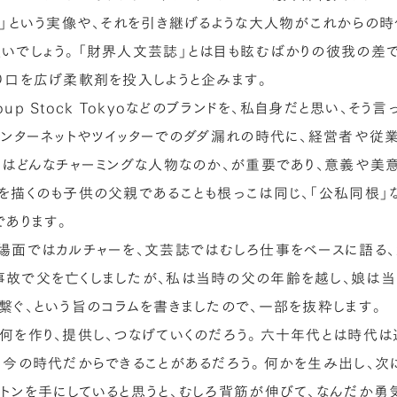
界」という実像や、それを引き継げるような大人物がこれからの
いでしょう。「財界人文芸誌」とは目も眩むばかりの彼我の差で
り口を広げ柔軟剤を投入しようと企みます。
oup Stock Tokyoなどのブランドを、私自身だと思い、
インターネットやツイッターでのダダ漏れの時代に、経営者や従
とはどんなチャーミングな人物なのか、が重要であり、意義や美
を描くのも子供の父親であることも根っこは同じ、「公私同根」
であります。
場面ではカルチャーを、文芸誌ではむしろ仕事をベースに語る、
故で父を亡くしましたが、私は当時の父の年齢を越し、娘は当
繋ぐ、という旨のコラムを書きましたので、一部を抜粋します。
何を作り、提供し、つなげていくのだろう。六十年代とは時代は
、今の時代だからできることがあるだろう。何かを生み出し、次
トンを手にしていると思うと、むしろ背筋が伸びて、なんだか勇気