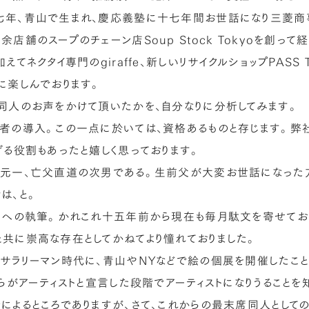
七年、青山で生まれ、慶応義塾に十七年間お世話になり三菱商
余店舗のスープのチェーン店Soup Stock Tokyoを創
えてネクタイ専門のgiraffe、新しいリサイクルショップPASS
に楽しんでおります。
同人のお声をかけて頂いたかを、自分なりに分析してみます。
若者の導入。この一点に於いては、資格あるものと存じます。
げる役割もあったと嬉しく思っております。
元一、亡父直道の次男である。生前父が大変お世話になった方
は、と。
」への執筆。かれこれ十五年前から現在も毎月駄文を寄せており
共に崇高な存在としてかねてより憧れておりました。
サラリーマン時代に、青山やNYなどで絵の個展を開催したこと
自らがアーティストと宣言した段階でアーティストになりうることを
によるところでありますが、さて、これからの最末席同人として