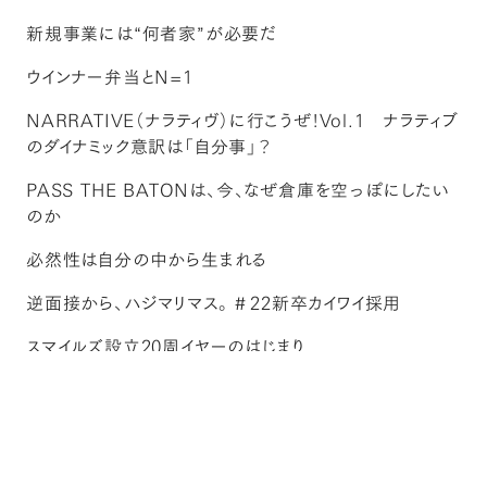
新規事業には“何者家”が必要だ
ウインナー弁当とN=1
NARRATIVE（ナラティヴ）に行こうぜ！Vol.1 ナラティブ
のダイナミック意訳は「自分事」？
PASS THE BATONは、今、なぜ倉庫を空っぽにしたい
のか
必然性は自分の中から生まれる
逆面接から、ハジマリマス。＃22新卒カイワイ採用
スマイルズ設立20周イヤーのはじまり
「おわりに」 を、はじめに。N＝１がキーワード