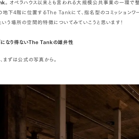
nk
。オペラハウス以来とも言われる大規模公共事業の一環で整備された美
館の地下4階に位置するThe Tankにて、指名型のコミッショ
ankという場所の空間的特徴についてみていこうと思います！
になり得ないThe Tankの雄弁性
、まずは公式の写真から。