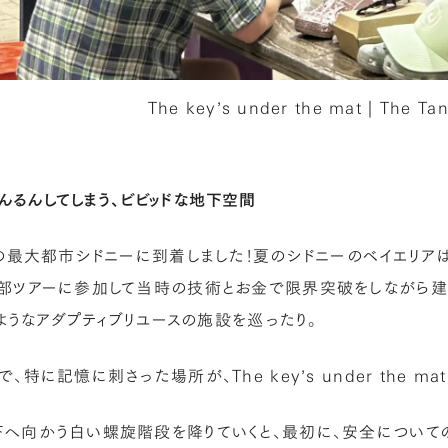
The key’s under the mat | The Ta
んるんしてしまう、ビビッドな地下空間
の最大都市シドニーに到着しました！夏のシドニーのベイエリア
部ツアーに参加して当時の技術とお金で限界突破をしながら建てら
のようなアダプティブリユースの施設を巡ったり。
、特に記憶に刺さった場所が、The key’s under the 
へ向かう白い螺旋階段を降りていくと、最初に、安全について