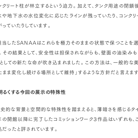
コンクリート柱が林立するという迫力。加えて、タンク用途の閉
や地下水の水位変化に応じたラインが残っていたり、コンクリ
っていたりしています。
当したSANAAはこれらを極力そのままの状態で保つことを
。その結果として、安全性は担保されながらも、壁面の油染みも白
としての新たな命が吹き込まれました。この方法は、一般的な
きたまま変化し続ける場所として維持」するような方針だと言えま
明るくする今回の展示の特殊性
kの歴史的な背景と空間的な特殊性を踏まえると、薄暗さを感じる
2年の開館以降に完了したコミッションワーク３作品はいずれも
だったと評されています。