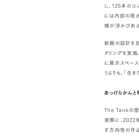
し、125本の
には内部の雨水
様が浮かびあが
新館の設計を担
タリングを実施
に展示スペース
うよりも、「生
あっけらかんと
The Tan
実際に、202
す方向性の作品