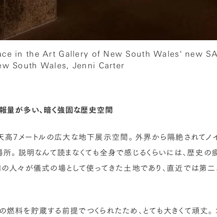
ace in the Art Gallery of New South Wales’ new S
ew South Wales, Jenni Carter
報量が多い、暗く強固な歴史空間
kは、天高7メートルの広大な地下展示空間。外界から隔絶されてノ
所。説明なんて読まなくても全身で感じるくらいには、歴史の
galの人々が儀式の場として使ってきた土地であり、直近では第
トンの燃料を貯蔵する前提でつくられたため、とても大きくて頑丈